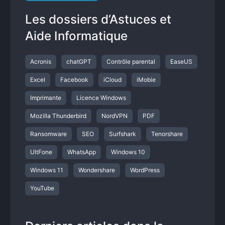
Les dossiers d’Astuces et
Aide Informatique
Acronis
chatGPT
Contrôle parental
EaseUS
Excel
Facebook
iCloud
iMobie
Imprimante
Licence Windows
Mozilla Thunderbird
NordVPN
PDF
Ransomware
SEO
Surfshark
Tenorshare
UltFone
WhatsApp
Windows 10
Windows 11
Wondershare
WordPress
YouTube