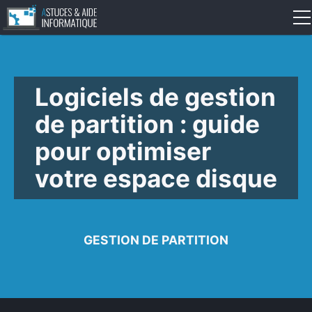
Définitions
Systèmes d’exploitation
Logiciels de gestion
de partition : guide
Logiciels
pour optimiser
Internet
votre espace disque
Sécurité
Matériel
GESTION DE PARTITION
IA
Dépannage