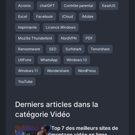
Acronis
chatGPT
Contrôle parental
EaseUS
Excel
Facebook
iCloud
iMobie
Imprimante
Licence Windows
Mozilla Thunderbird
NordVPN
PDF
Ransomware
SEO
Surfshark
Tenorshare
UltFone
WhatsApp
Windows 10
Windows 11
Wondershare
WordPress
YouTube
Derniers articles dans la
catégorie Vidéo
Top 7 des meilleurs sites de
montage vidéo en ligne